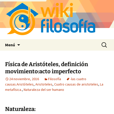
Saltar
Buscar:
Menú
al
contenido
Física de Aristóteles, definición
movimiento:acto imperfecto
24 noviembre, 2016
Filosofía
-las cuatro
causas.Aristóteles
,
Aristoteles
,
Cuatro causas de aristoteles
,
La
metafísica.
,
Naturaleza del ser humano
Naturaleza: