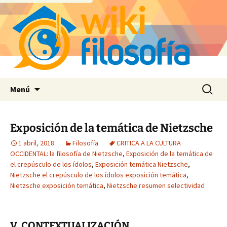
Saltar
Buscar:
Menú
al
contenido
Exposición de la temática de Nietzsche
1 abril, 2018
Filosofía
CRITICA A LA CULTURA
OCCIDENTAL: la filosofía de Nietzsche
,
Exposición de la temática de
el crepúsculo de los ídolos
,
Exposición temática Nietzsche
,
Nietzsche el crepúsculo de los ídolos exposición temática
,
Nietzsche exposición temática
,
Nietzsche resumen selectividad
V. CONTEXTUALIZACIÓN