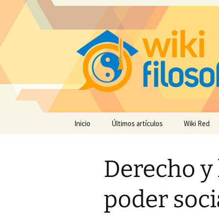
Saltar
Inicio
Últimos artículos
Wiki Red
al
contenido
Derecho y 
poder soci