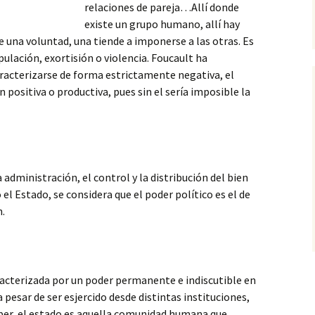
relaciones de pareja…Allí donde
existe un grupo humano, allí hay
 una voluntad, una tiende a imponerse a las otras. Es
lación, exortisión o violencia. Foucault ha
racterizarse de forma estrictamente negativa, el
positiva o productiva, pues sin el sería imposible la
a administración, el control y la distribución del bien
 el Estado, se considera que el poder político es el de
n.
racterizada por un poder permanente e indiscutible en
a pesar de ser esjercido desde distintas instituciones,
eber, el estado es aquella comunidad humana que,