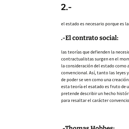
2.-
el estado es necesario porque es l
.-El contrato social:
las teorías que defienden la necesi
contractualistas surgen en el mom
la consideración del estado como a
convencional. Así, tanto las leyes
de poder se ven como una creació
esta teoría el esatado es fruto de 
pretende describir un hecho históri
para resaltar el carácter convenci
.-Thomas Hobbes: