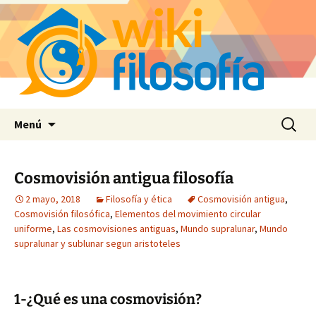
Saltar
Buscar:
Menú
al
contenido
Cosmovisión antigua filosofía
2 mayo, 2018
Filosofía y ética
Cosmovisión antigua
,
Cosmovisión filosófica
,
Elementos del movimiento circular
uniforme
,
Las cosmovisiones antiguas
,
Mundo supralunar
,
Mundo
supralunar y sublunar segun aristoteles
1-¿Qué es una cosmovisión?