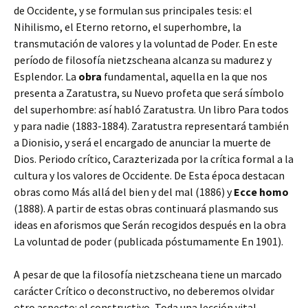
de Occidente, y se formulan sus principales tesis: el
Nihilismo, el Eterno retorno, el superhombre, la
transmutación de valores y la voluntad de Poder. En este
período de filosofía nietzscheana alcanza su madurez y
Esplendor. La
obra
fundamental, aquella en la que nos
presenta a Zaratustra, su Nuevo profeta que será símbolo
del superhombre: así habló Zaratustra. Un libro Para todos
y para nadie (1883-1884). Zaratustra representará también
a Dionisio, y será el encargado de anunciar la muerte de
Dios. Periodo crítico, Carazterizada por la crítica formal a la
cultura y los valores de Occidente. De Esta época destacan
obras como Más allá del bien y del mal (1886) y
Ecce homo
(1888). A partir de estas obras continuará plasmando sus
ideas en aforismos que Serán recogidos después en la obra
La voluntad de poder (publicada póstumamente En 1901).
A pesar de que la filosofía nietzscheana tiene un marcado
carácter Crítico o deconstructivo, no deberemos olvidar
otro aspecto: el constructivo, Toda una lección vital.