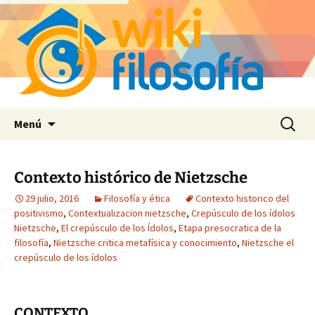
Saltar
Buscar:
Menú
al
contenido
Contexto histórico de Nietzsche
29 julio, 2016
Filosofía y ética
Contexto historico del
positivismo
,
Contextualizacion nietzsche
,
Crepúsculo de los ídolos
Nietzsche
,
El crepúsculo de los Ídolos
,
Etapa presocratica de la
filosofía
,
Nietzsche critica metafísica y conocimiento
,
Nietzsche el
crepúsculo de los ídolos
CONTEXTO