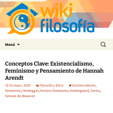
Saltar
Buscar:
Menú
al
contenido
Conceptos Clave: Existencialismo,
Feminismo y Pensamiento de Hannah
Arendt
15 mayo, 2025
Filosofía y ética
Existencialismo
,
feminismo
,
Heidegger
,
historia feminismo
,
Kierkegaard
,
Sartre
,
Simone de Beauvoir