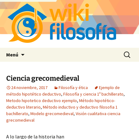
Saltar
Buscar:
Menú
al
contenido
Ciencia grecomedieval
24 noviembre, 2017
Filosofía y ética
Ejemplo de
método hipotético deductivo
,
Filosofía y ciencia 1º bachillerato
,
Metodo hipotetico deductivo ejemplo
,
Método hipotético-
deductivo literario
,
Método inductivo y deductivo filosofia 1
bachillerato
,
Modelo grecomedieval
,
Visión cualitativa ciencia
grecomedieval
A lo largo de la historia han