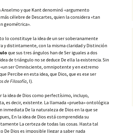
n Anselmo y que Kant denominó «argumento
 más célebre de Descartes, quien la considera «tan
ón geométrica».
to lo constituye la idea de un ser soberanamente
ra y distintamente, con la misma claridad y Distinción
gulo
que sus tres ángulos han de Ser iguales a dos
dea de triángulo no se deduce De ella la existencia. Sin
e «un ser Omnisciente, omnipotente y en extremo
que Percibe en esta idea, que Dios, que es ese ser
os de Filosofía
, I).
ir la idea de Dios como perfectísimo, incluyo,
a, es decir, existente. La llamada «prueba» ontológica
ón inmediata De la naturaleza de Dios en la que se
í pues, En la idea de Dios está comprendida su
utamente La certeza de todas las cosas. Hasta tal
to De Dios es imposible llegar a saber nada