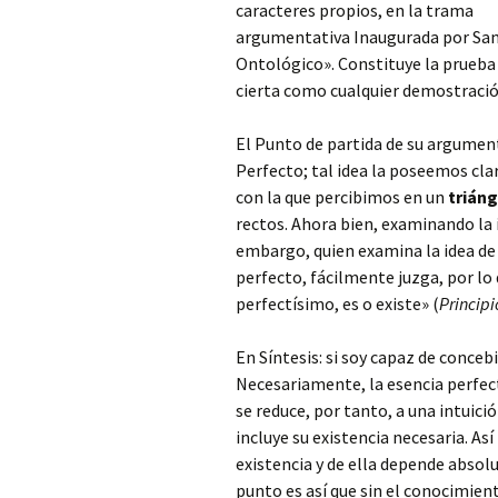
caracteres propios, en la trama
argumentativa Inaugurada por Sa
Ontológico»
. Constituye la prueba
cierta como cualquier demostraci
El Punto de partida de su argumen
Perfecto; tal idea la poseemos cla
con la que percibimos en un
trián
rectos. Ahora bien, examinando la i
embargo, quien examina la idea d
perfecto, fácilmente juzga, por lo 
perfectísimo, es o existe» (
Principi
En Síntesis: si soy capaz de conceb
Necesariamente, la esencia perfect
se reduce, por tanto, a una intuici
incluye su existencia necesaria. As
existencia y de ella depende absol
punto es así que sin el conocimien