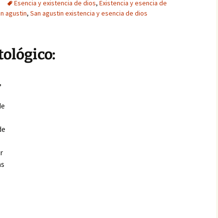
Esencia y existencia de dios
,
Existencia y esencia de
an agustin
,
San agustin existencia y esencia de dios
ológico:
,
de
de
r
as