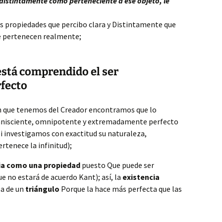
distintamente como perteneciente a ese objeto, le
as propiedades que percibo clara y Distintamente que
le pertenecen realmente;
 está comprendido el ser
fecto
ón que tenemos del Creador encontramos que lo
nisciente, omnipotente y extremadamente perfecto
Si investigamos con exactitud su naturaleza,
rtenece la infinitud);
cia como una propiedad
puesto Que puede ser
ue no estará de acuerdo Kant); así, la
existencia
ea de un
triángulo
Porque la hace más perfecta que las