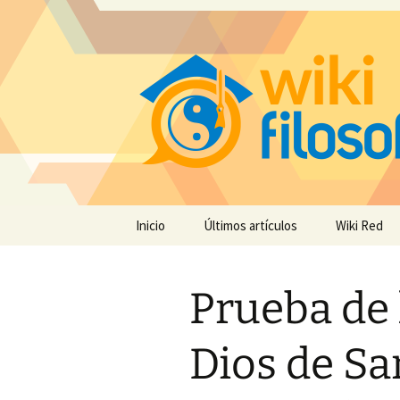
Saltar
Inicio
Últimos artículos
Wiki Red
al
contenido
Prueba de 
Dios de Sa