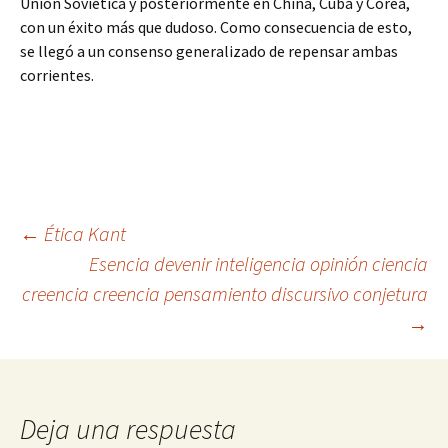
Uníón Soviética y posteriormente en China, Cuba y Corea,
con un éxito más que dudoso. Como consecuencia de esto,
se llegó a un consenso generalizado de repensar ambas
corrientes.
Navegación
←
Ética Kant
Esencia devenir inteligencia opinión ciencia
creencia creencia pensamiento discursivo conjetura
de
→
entradas
Deja una respuesta