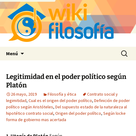
Saltar
Buscar:
Menú
al
contenido
Legitimidad en el poder político según
Platón
26 mayo, 2019
Filosofía y ética
Contrato social y
legimitidad
,
Cual es el origen del poder político
,
Definición de poder
político según Aristóteles
,
Del supuesto estado de la naturaleza al
hipotético contrato social
,
Origen del poder político
,
Según locke
forma de gobierno mas acertada
1. Utopía de Platón.
Según