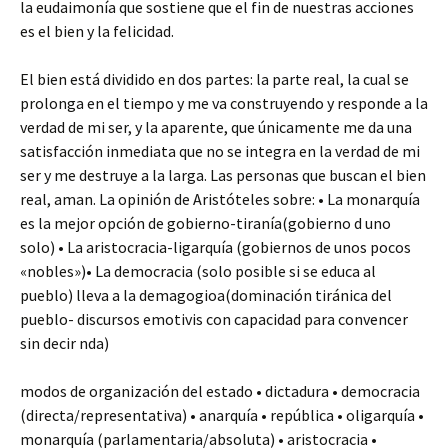
la eudaimonía que sostiene que el fin de nuestras acciones
es el bien y la felicidad.
El bien está dividido en dos partes: la parte real, la cual se
prolonga en el tiempo y me va construyendo y responde a la
verdad de mi ser, y la aparente, que únicamente me da una
satisfacción inmediata que no se integra en la verdad de mi
ser y me destruye a la larga. Las personas que buscan el bien
real,
aman.
La opinión de Aristóteles sobre:
• La monarquía
es la mejor opción de gobierno-tiranía(gobierno d uno
solo)
• La aristocracia-ligarquía (gobiernos de unos pocos
«nobles»)
• La democracia (solo posible si se educa al
pueblo) lleva a la demagogioa(dominación tiránica del
pueblo- discursos emotivis con capacidad para convencer
sin decir nda)
modos de organización del estado
• dictadura
• democracia
(directa/representativa)
• anarquía
• república
• oligarquía
•
monarquía (parlamentaria/absoluta)
• aristocracia
•