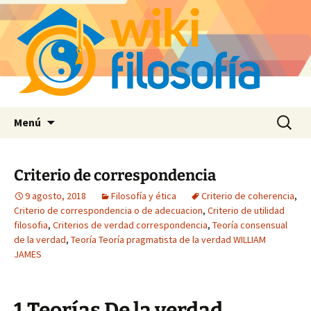
Saltar
Buscar:
Menú
al
contenido
Criterio de correspondencia
9 agosto, 2018
Filosofía y ética
Criterio de coherencia
,
Criterio de correspondencia o de adecuacion
,
Criterio de utilidad
filosofia
,
Criterios de verdad correspondencia
,
Teoría consensual
de la verdad
,
Teoría Teoría pragmatista de la verdad WILLIAM
JAMES
1.Teorías De la verdad