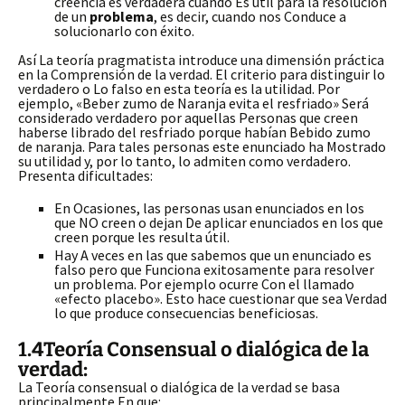
creencia es verdadera cuando Es útil para la resolución
de un
problema
, es decir, cuando nos Conduce a
solucionarlo con éxito.
Así La teoría pragmatista introduce una dimensión práctica
en la Comprensión de la verdad. El criterio para distinguir lo
verdadero o Lo falso en esta teoría es la utilidad. Por
ejemplo, «Beber zumo de Naranja evita el resfriado» Será
considerado verdadero por aquellas Personas que creen
haberse librado del resfriado porque habían Bebido zumo
de naranja. Para tales personas este enunciado ha Mostrado
su utilidad y, por lo tanto, lo admiten como verdadero.
Presenta dificultades:
En Ocasiones, las personas usan enunciados en los
que NO creen o dejan De aplicar enunciados en los que
creen porque les resulta útil.
Hay A veces en las que sabemos que un enunciado es
falso pero que Funciona exitosamente para resolver
un problema. Por ejemplo ocurre Con el llamado
«efecto placebo». Esto hace cuestionar que sea Verdad
lo que produce consecuencias beneficiosas.
1.4Teoría Consensual o dialógica de la
verdad:
La Teoría consensual o dialógica de la verdad se basa
principalmente En que: