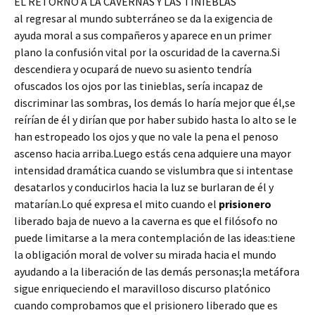
EL RETORNO A LA CAVERNAS Y LAS TINIEBLAS
al regresar al mundo subterráneo se da la exigencia de
ayuda moral a sus compañeros y aparece en un primer
plano la confusión vital por la oscuridad de la caverna.Si
descendiera y ocupará de nuevo su asiento tendría
ofuscados los ojos por las tinieblas, sería incapaz de
discriminar las sombras, los demás lo haría mejor que él,se
reírían de él y dirían que por haber subido hasta lo alto se le
han estropeado los ojos y que no vale la pena el penoso
ascenso hacia arriba.Luego estás cena adquiere una mayor
intensidad dramática cuando se vislumbra que si intentase
desatarlos y conducirlos hacia la luz se burlaran de él y
matarían.Lo qué expresa el mito cuando el
prisionero
liberado baja de nuevo a la caverna es que el filósofo no
puede limitarse a la mera contemplación de las ideas:tiene
la obligación moral de volver su mirada hacia el mundo
ayudando a la liberación de las demás personas;la metáfora
sigue enriqueciendo el maravilloso discurso platónico
cuando comprobamos que el prisionero liberado que es