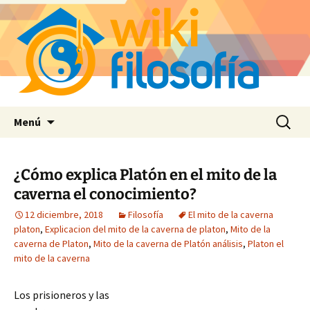
Saltar
Buscar:
Menú
al
contenido
¿Cómo explica Platón en el mito de la
caverna el conocimiento?
12 diciembre, 2018
Filosofía
El mito de la caverna
platon
,
Explicacion del mito de la caverna de platon
,
Mito de la
caverna de Platon
,
Mito de la caverna de Platón análisis
,
Platon el
mito de la caverna
Los prisioneros y las