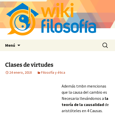
Saltar
Buscar:
Menú
al
contenido
Clases de virtudes
24 enero, 2018
Filosofía y ética
Además tmbn mencionas
que la causa del cambio es
Necesaria llevándonos a
la
teoría de la causalidad
de
aristóteles en 4 Causas.