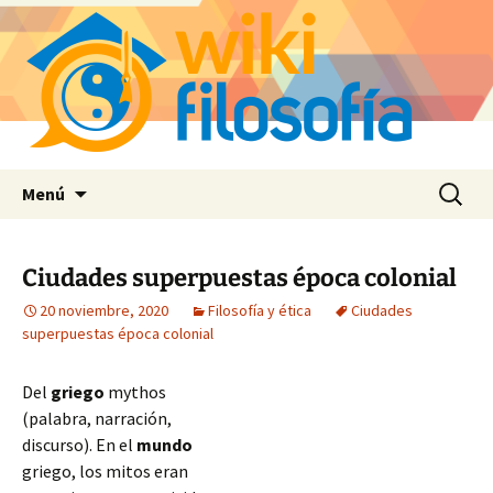
Saltar
Buscar:
Menú
al
contenido
Ciudades superpuestas época colonial
20 noviembre, 2020
Filosofía y ética
Ciudades
superpuestas época colonial
Del
griego
mythos
(palabra, narración,
discurso). En el
mundo
griego, los mitos eran