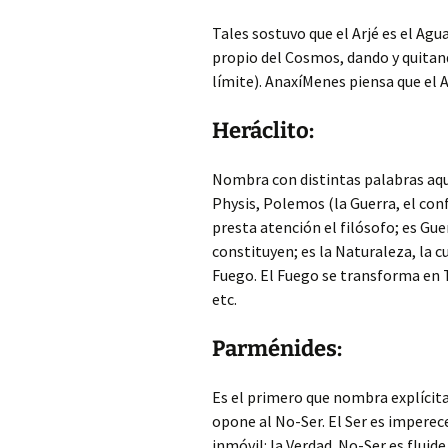
Tales sostuvo que el Arjé es el Agu
propio del Cosmos, dando y quitand
límite). AnaxíMenes piensa que el Ar
Heráclito:
Nombra con distintas palabras aque
Physis, Polemos (la Guerra, el conf
presta atención el filósofo; es Gue
constituyen; es la Naturaleza, la c
Fuego. El Fuego se transforma en Ti
etc.
Parménides:
Es el primero que nombra explícit
opone al No-Ser. El Ser es imperece
inmóvil: la Verdad. No-Ser es fluidez