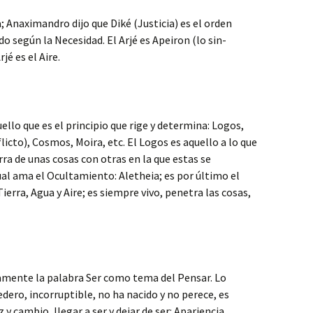
a; Anaximandro dijo que Diké (Justicia) es el orden
o según la Necesidad. El Arjé es Apeiron (lo sin-
jé es el Aire.
llo que es el principio que rige y determina: Logos,
licto), Cosmos, Moira, etc. El Logos es aquello a lo que
rra de unas cosas con otras en la que estas se
ual ama el Ocultamiento: Aletheia; es por último el
erra, Agua y Aire; es siempre vivo, penetra las cosas,
amente la palabra Ser como tema del Pensar. Lo
dero, incorruptible, no ha nacido y no perece, es
 y cambio, llegar a ser y dejar de ser: Apariencia.