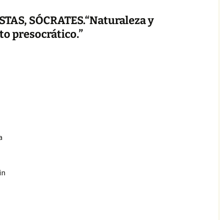
TAS, SÓCRATES.“Naturaleza y
o presocrático.”
a
in