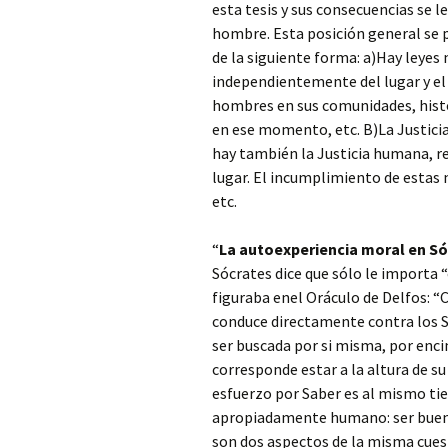
esta tesis y sus consecuencias se l
hombre. Esta posición general se pr
de la siguiente forma:
a)Hay leyes 
independientemente del lugar y el t
hombres en sus comunidades, histó
en ese momento, etc. B)La Justicias
hay también la Justicia humana, re
lugar. El incumplimiento de estas
etc.
“
La autoexperiencia moral en Sóc
Sócrates dice que sólo le importa “
figuraba enel Oráculo de Delfos: “
conduce directamente contra los S
ser buscada por si misma, por enci
corresponde estar a la altura de s
esfuerzo por Saber es al mismo t
apropiadamente humano: ser bueno e
son dos aspectos de la misma cues