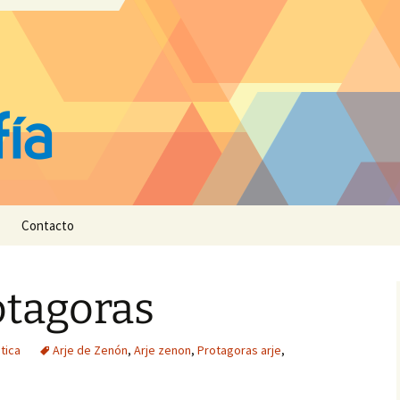
Contacto
otagoras
ética
Arje de Zenón
,
Arje zenon
,
Protagoras arje
,